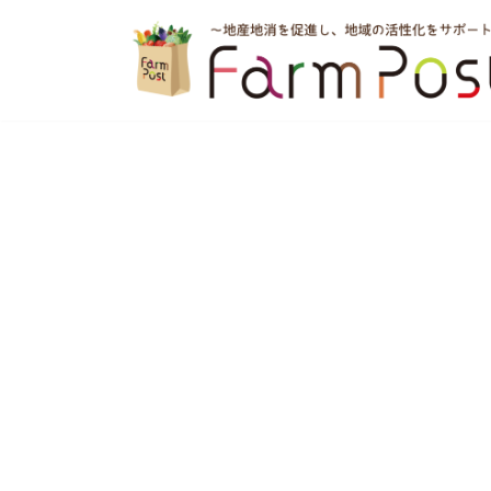
コ
ン
テ
ン
ツ
へ
ス
キ
ッ
プ