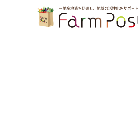
コ
ン
テ
ン
ツ
へ
ス
キ
ッ
プ