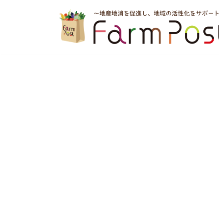
コ
ン
テ
ン
ツ
へ
ス
キ
ッ
プ