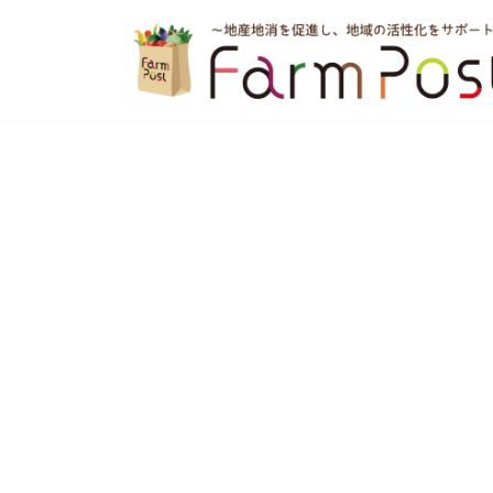
コ
ン
テ
ン
ツ
へ
ス
キ
ッ
プ