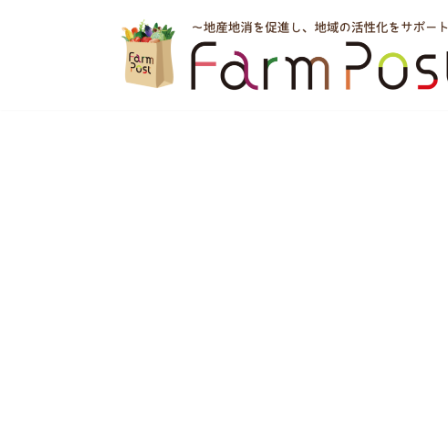
コ
ン
テ
ン
ツ
へ
ス
キ
ッ
プ