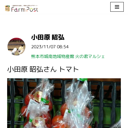
コ
ン
テ
小田原 昭弘
ン
ツ
2023/11/07 08:54
へ
ス
熊本市城南地域物産館 火の君マルシェ
キ
小田原 昭弘さん トマト
ッ
プ