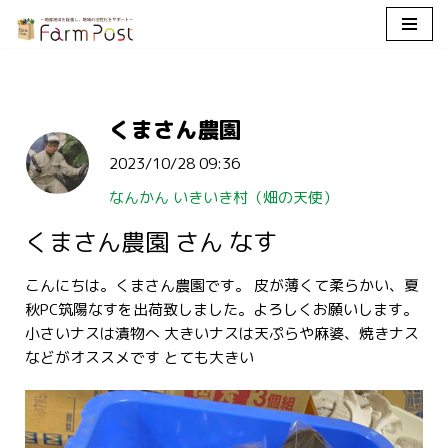
コ
ン
テ
くまさん農園
ン
ツ
2023/10/28 09:36
へ
ス
なんかん いきいき村（畑の天使）
キ
くまさん農園 さん なす
ッ
プ
こんにちは。くまさん農園です。 皮が薄くて柔らかい、夏
秋PC筑陽なすを出荷致しました。よろしくお願いします。
小さいナスは漬物へ 大きいナスは天ぷらや麻婆、焼きナス
などがオススメです とても大きい