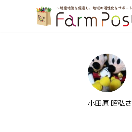
コ
ン
テ
ン
ツ
へ
ス
キ
ッ
小田原 昭弘さ
プ