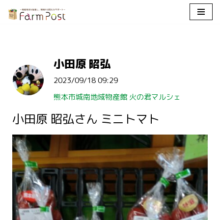
コ
ン
テ
小田原 昭弘
ン
ツ
2023/09/18 09:29
へ
ス
熊本市城南地域物産館 火の君マルシェ
キ
小田原 昭弘さん ミニトマト
ッ
プ