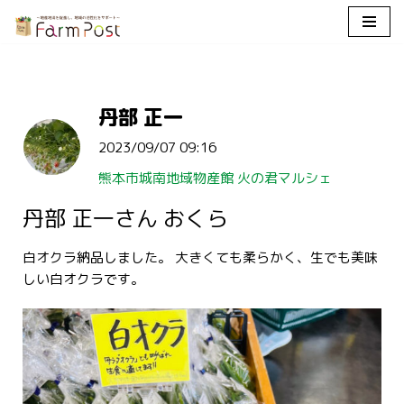
コ
ン
テ
丹部 正一
ン
ツ
2023/09/07 09:16
へ
ス
熊本市城南地域物産館 火の君マルシェ
キ
丹部 正一さん おくら
ッ
プ
白オクラ納品しました。 大きくても柔らかく、生でも美味
しい白オクラです。