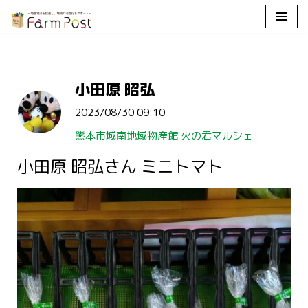
コ
ン
テ
小田原 昭弘
ン
ツ
2023/08/30 09:10
へ
ス
熊本市城南地域物産館 火の君マルシェ
キ
小田原 昭弘さん ミニトマト
ッ
プ