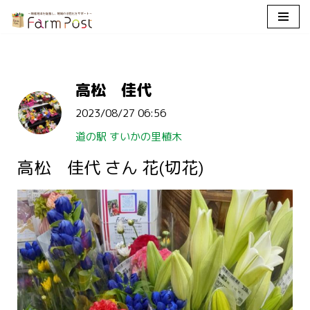
コ
ン
テ
高松 佳代
ン
ツ
2023/08/27 06:56
へ
ス
道の駅 すいかの里植木
キ
高松 佳代 さん 花(切花)
ッ
プ