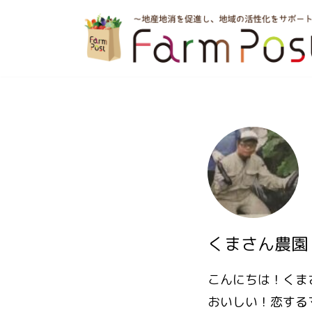
コ
ン
テ
ン
ツ
へ
ス
キ
ッ
くまさん農園 
プ
こんにちは！くま
おいしい！恋する