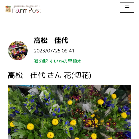
コ
ン
テ
高松 佳代
ン
ツ
2023/07/25 06:41
へ
ス
道の駅 すいかの里植木
キ
高松 佳代 さん 花(切花)
ッ
プ