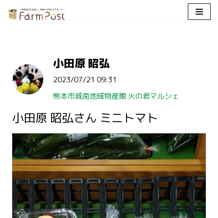
コ
ン
テ
小田原 昭弘
ン
ツ
2023/07/21 09:31
へ
ス
熊本市城南地域物産館 火の君マルシェ
キ
小田原 昭弘さん ミニトマト
ッ
プ