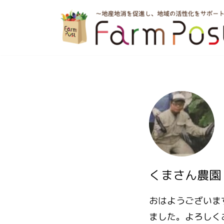
コ
ン
テ
ン
ツ
へ
ス
キ
ッ
くまさん農園 
プ
おはようございま
ました。よろしく