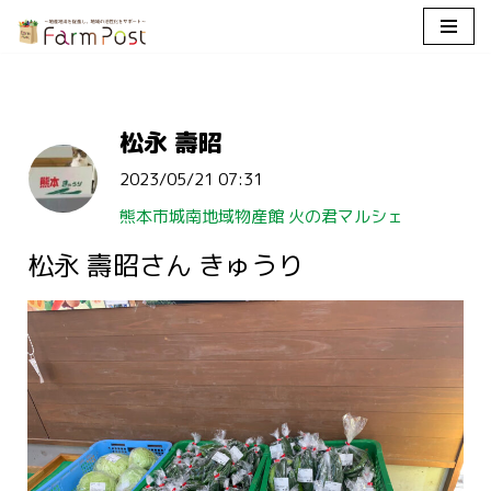
コ
ン
テ
松永 壽昭
ン
ツ
2023/05/21 07:31
へ
ス
熊本市城南地域物産館 火の君マルシェ
キ
松永 壽昭さん きゅうり
ッ
プ