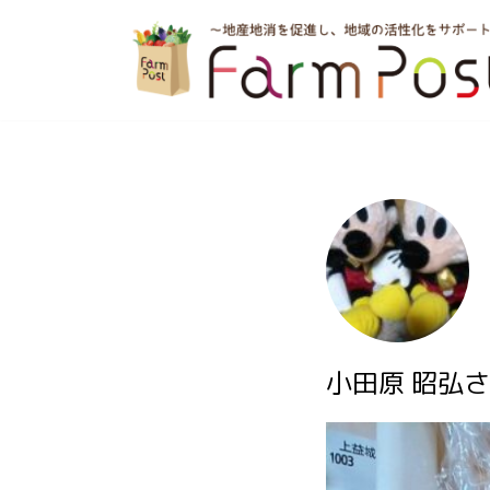
コ
ン
テ
ン
ツ
へ
ス
キ
ッ
小田原 昭弘さ
プ