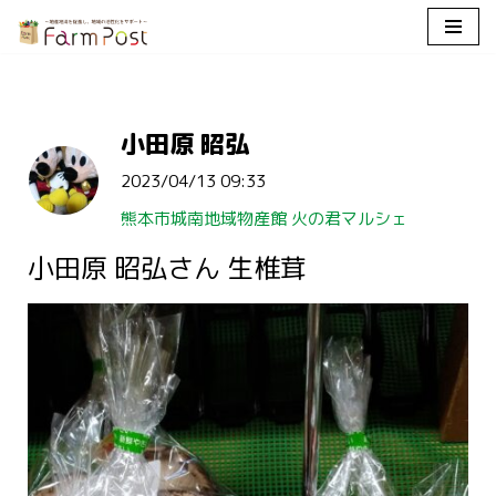
コ
ン
テ
小田原 昭弘
ン
ツ
2023/04/13 09:33
へ
ス
熊本市城南地域物産館 火の君マルシェ
キ
小田原 昭弘さん 生椎茸
ッ
プ