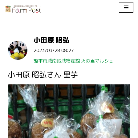
コ
ン
テ
小田原 昭弘
ン
ツ
2023/03/28 08:27
へ
ス
熊本市城南地域物産館 火の君マルシェ
キ
小田原 昭弘さん 里芋
ッ
プ