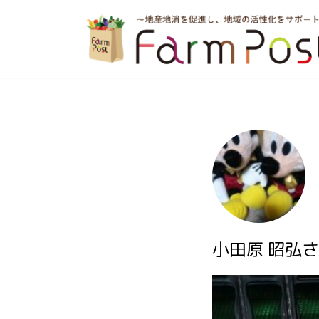
コ
ン
テ
ン
ツ
へ
ス
キ
ッ
小田原 昭弘さ
プ