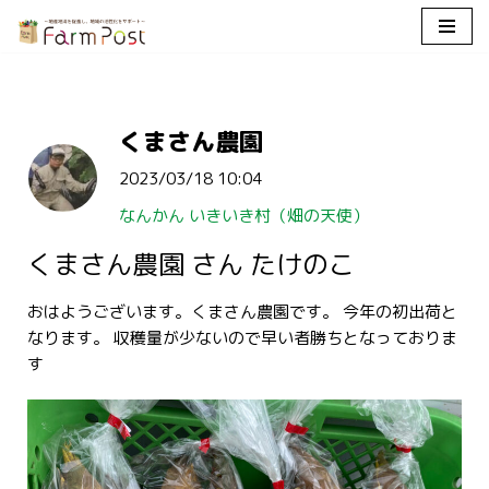
コ
ン
テ
くまさん農園
ン
ツ
2023/03/18 10:04
へ
ス
なんかん いきいき村（畑の天使）
キ
くまさん農園 さん たけのこ
ッ
プ
おはようございます。くまさん農園です。 今年の初出荷と
なります。 収穫量が少ないので早い者勝ちとなっておりま
す