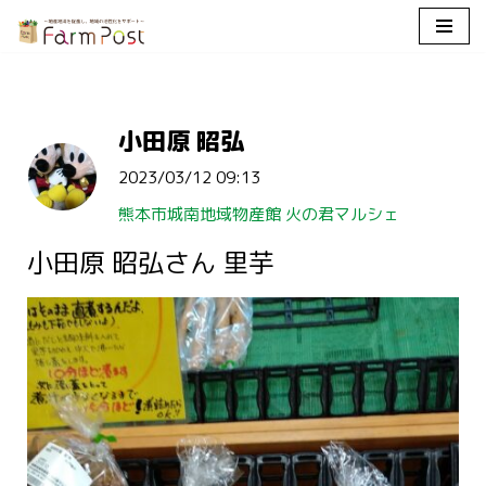
コ
ン
テ
小田原 昭弘
ン
ツ
2023/03/12 09:13
へ
ス
熊本市城南地域物産館 火の君マルシェ
キ
小田原 昭弘さん 里芋
ッ
プ