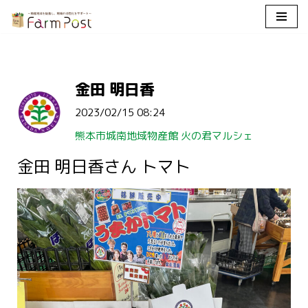
コ
ン
テ
金田 明日香
ン
ツ
2023/02/15 08:24
へ
ス
熊本市城南地域物産館 火の君マルシェ
キ
金田 明日香さん トマト
ッ
プ