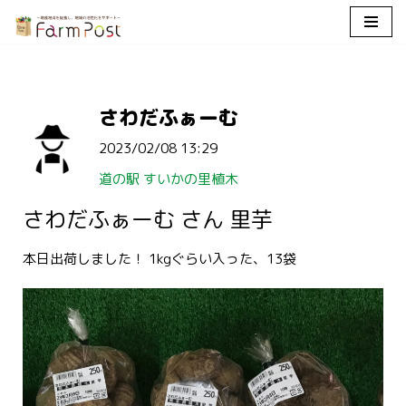
コ
ン
テ
さわだふぁーむ
ン
ツ
2023/02/08 13:29
へ
ス
道の駅 すいかの里植木
キ
さわだふぁーむ さん 里芋
ッ
プ
本日出荷しました！ 1kgぐらい入った、13袋