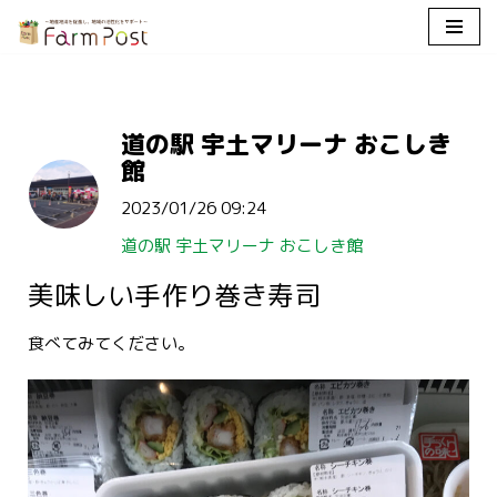
コ
ン
テ
道の駅 宇土マリーナ おこしき
ン
館
ツ
へ
2023/01/26 09:24
ス
キ
道の駅 宇土マリーナ おこしき館
ッ
美味しい手作り巻き寿司
プ
食べてみてください。