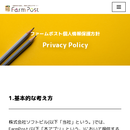
コ
ン
テ
ファームポスト個人情報保護方針
ン
ツ
Privacy Policy
へ
ス
キ
ッ
プ
1.基本的な考え方
株式会社ソフトビル(以下「当社」という。)では、
FarmPost (以下「本アプリ」という。)において提供する